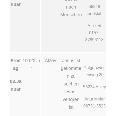
nuar
nach
66849
Landstuhl
Menschen
A.Ikkert
0157-
37896118
Freit
19:00Uh
Alzey
Jesus ist
Galgenwies
ag
r
gekomme
enweg 20
n zu
03.Ja
suchen
55234 Alzey
nuar
was
verloren
Artur Meier
06731-3523
ist