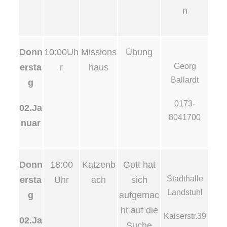
n
Donn
10:00Uh
Missions
Übung
Georg
ersta
r
haus
Ballardt
g
0173-
02.Ja
8041700
nuar
Donn
18:00
Katzenb
Gott hat
Stadthalle
ersta
Uhr
ach
sich
Landstuhl
g
aufgemac
ht auf die
Kaiserstr.39
02.Ja
Suche