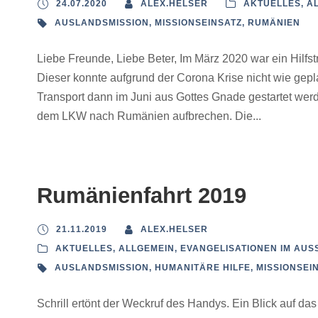
24.07.2020
ALEX.HELSER
AKTUELLES
,
A
AUSLANDSMISSION
,
MISSIONSEINSATZ
,
RUMÄNIEN
Liebe Freunde, Liebe Beter, Im März 2020 war ein Hilfs
Dieser konnte aufgrund der Corona Krise nicht wie gepl
Transport dann im Juni aus Gottes Gnade gestartet wer
dem LKW nach Rumänien aufbrechen. Die...
Rumänienfahrt 2019
21.11.2019
ALEX.HELSER
AKTUELLES
,
ALLGEMEIN
,
EVANGELISATIONEN IM AUSS
AUSLANDSMISSION
,
HUMANITÄRE HILFE
,
MISSIONSEI
Schrill ertönt der Weckruf des Handys. Ein Blick auf das