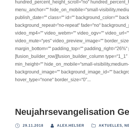
hundred_percent_height_scroll=“no“ hundred_percent_
menu_anchor=““ hide_on_mobile=“small-visibility,medium-v
publish_date=““ class=““ id=““ background_color=““ ba
background_repeat=“no-repeat“ fade=“no“ background_
video_mp4=““ video_webm=““ video_ogv=““ video_url=““
video_mute=“yes“ video_preview_image=““ border_size=“
margin_bottom=““ padding_top=““ padding_right=“26%“ 
[fusion_builder_row][fusion_builder_column type=“1_1″ s
min_height=““ hide_on_mobile=“small-visibility,medium-vis
background_image=““ background_image_id=““ backgrou
hover_type=“none“ border_size=“0″...
Neujahrsevangelisation G
29.11.2018
ALEX.HELSER
AKTUELLES
,
N