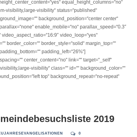
height_center_content=“yes“ equal_height_columns=“no“
isibility,large-visibility“ status=“published“
ckground_image=““ background_position=“center center“
parallax=“none“ enable_mobile=“no“ parallax_speed=“0.3″
 video_aspect_ratio=“16:9″ video_loop=“yes“
“ border_color=““ border_style=“solid“ margin_top=““
padding_bottom=““ padding_left=“26%“]
pacing=““ center_content=“no“ link=““ target=“_self“
ibility,large-visibility“ class=““ id=““ background_color=““
nd_position=“left top“ background_repeat=“no-repeat“
emeindebesuchsliste 2019
EUJAHRESEVANGELISATIONEN
0