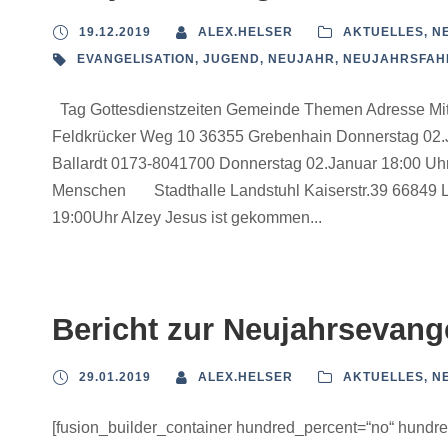
19.12.2019
ALEX.HELSER
AKTUELLES
,
N
EVANGELISATION
,
JUGEND
,
NEUJAHR
,
NEUJAHRSFAH
Tag Gottesdienstzeiten Gemeinde Themen Adresse Mit
Feldkrücker Weg 10 36355 Grebenhain Donnerstag
Ballardt 0173-8041700 Donnerstag 02.Januar 18:00 Uhr
Menschen Stadthalle Landstuhl Kaiserstr.39 66849 La
19:00Uhr Alzey Jesus ist gekommen...
Bericht zur Neujahrsevang
29.01.2019
ALEX.HELSER
AKTUELLES
,
N
[fusion_builder_container hundred_percent=“no“ hundr