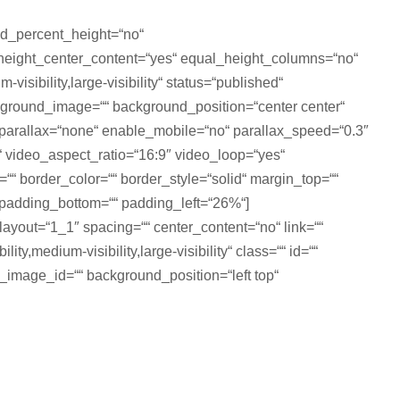
ed_percent_height=“no“
height_center_content=“yes“ equal_height_columns=“no“
isibility,large-visibility“ status=“published“
ckground_image=““ background_position=“center center“
parallax=“none“ enable_mobile=“no“ parallax_speed=“0.3″
 video_aspect_ratio=“16:9″ video_loop=“yes“
“ border_color=““ border_style=“solid“ margin_top=““
padding_bottom=““ padding_left=“26%“]
layout=“1_1″ spacing=““ center_content=“no“ link=““
ity,medium-visibility,large-visibility“ class=““ id=““
mage_id=““ background_position=“left top“