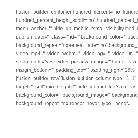
[fusion_builder_container hundred_percent=“no“ hundr
hundred_percent_height_scroll=“no“ hundred_percent_
menu_anchor=““ hide_on_mobile=“small-visibility,medium-v
publish_date=““ class=““ id=““ background_color=““ ba
background_repeat=“no-repeat“ fade=“no“ background_
video_mp4=““ video_webm=““ video_ogv=““ video_url=““
video_mute=“yes“ video_preview_image=““ border_size=“
margin_bottom=““ padding_top=““ padding_right=“26%“ 
[fusion_builder_row][fusion_builder_column type=“1_1″ 
target=“_self“ min_height=““ hide_on_mobile=“small-visibil
background_color=““ background_image=““ background_i
background_repeat=“no-repeat“ hover_type=“none“...