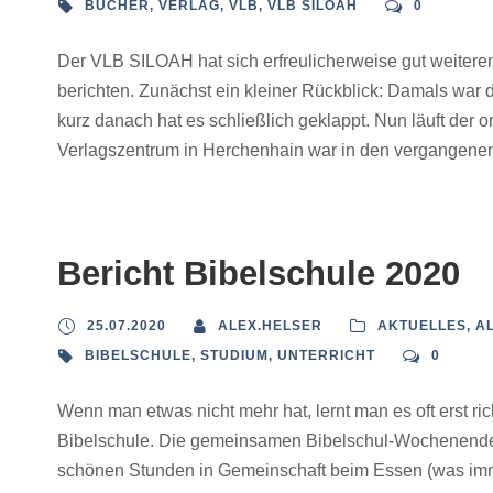
BÜCHER
,
VERLAG
,
VLB
,
VLB SILOAH
0
Der VLB SILOAH hat sich erfreulicherweise gut weitere
berichten. Zunächst ein kleiner Rückblick: Damals war 
kurz danach hat es schließlich geklappt. Nun läuft der ord
Verlagszentrum in Herchenhain war in den vergangenen
Bericht Bibelschule 2020
25.07.2020
ALEX.HELSER
AKTUELLES
,
A
BIBELSCHULE
,
STUDIUM
,
UNTERRICHT
0
Wenn man etwas nicht mehr hat, lernt man es oft erst ric
Bibelschule. Die gemeinsamen Bibelschul-Wochenenden 
schönen Stunden in Gemeinschaft beim Essen (was immer 