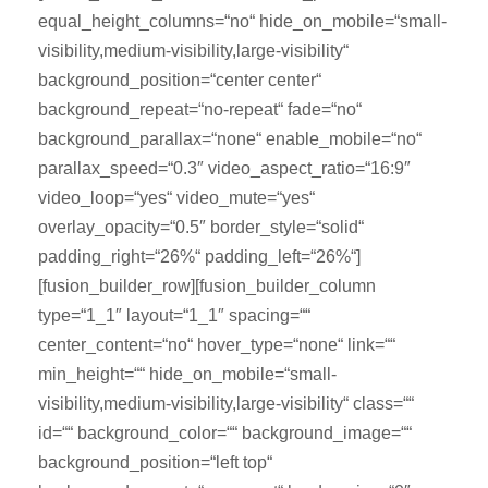
equal_height_columns=“no“ hide_on_mobile=“small-
visibility,medium-visibility,large-visibility“
background_position=“center center“
background_repeat=“no-repeat“ fade=“no“
background_parallax=“none“ enable_mobile=“no“
parallax_speed=“0.3″ video_aspect_ratio=“16:9″
video_loop=“yes“ video_mute=“yes“
overlay_opacity=“0.5″ border_style=“solid“
padding_right=“26%“ padding_left=“26%“]
[fusion_builder_row][fusion_builder_column
type=“1_1″ layout=“1_1″ spacing=““
center_content=“no“ hover_type=“none“ link=““
min_height=““ hide_on_mobile=“small-
visibility,medium-visibility,large-visibility“ class=““
id=““ background_color=““ background_image=““
background_position=“left top“