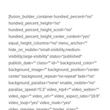
[fusion_builder_container hundred_percent=“no“
hundred_percent_height=“no“
hundred_percent_height_scroll=“no“
hundred_percent_height_center_content=“yes“
equal_height_columns=“no“ menu_anchor=““
hide_on_mobile=“small-visibility,medium-
visibility,large-visibility“ status=“published“
publish_date=““ class=““ id=““ background_color=““
background_image=““ background_position=“center
center“ background_repeat=“no-repeat“ fade=“no“
background_parallax=“none“ enable_mobile=“no“
parallax_speed=“0.3″ video_mp4=““ video_webm=““
video_ogv=““ video_url=““ video_aspect_ratio=“16:9″
video_loop=“yes“ video_mute=“yes“
video_preview_image=““ border_size=““