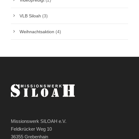
Videopredigt
(2)
VLB Siloah
(3)
Weihnachtsaktion
(4)
Missionswerk SILOAH e.V.
Feldkrücker Weg 10
36355 Grebenhain