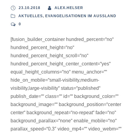
23.10.2018
ALEX.HELSER
AKTUELLES
,
EVANGELISATIONEN IM AUSSLAND
0
[fusion_builder_container hundred_percent=“no“
hundred_percent_height=“no“
hundred_percent_height_scroll=“no“
hundred_percent_height_center_content=“yes“
equal_height_columns=“no“ menu_anchor=““
hide_on_mobile=“small-visibility,medium-
visibility,large-visibility“ status=“published“
publish_date=““ class=““ id=““ background_color=““
background_image=““ background_position=“center
center“ background_repeat=“no-repeat“ fade=“no“
background_parallax=“none“ enable_mobile=“no“
parallax_speed=“0.3″ video_mp4=““ video_webm=““