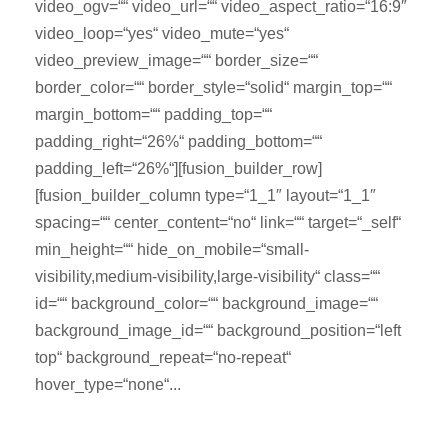
video_ogv=““ video_url=““ video_aspect_ratio=“16:9″
video_loop=“yes“ video_mute=“yes“
video_preview_image=““ border_size=““
border_color=““ border_style=“solid“ margin_top=““
margin_bottom=““ padding_top=““
padding_right=“26%“ padding_bottom=““
padding_left=“26%“][fusion_builder_row]
[fusion_builder_column type=“1_1″ layout=“1_1″
spacing=““ center_content=“no“ link=““ target=“_self“
min_height=““ hide_on_mobile=“small-
visibility,medium-visibility,large-visibility“ class=““
id=““ background_color=““ background_image=““
background_image_id=““ background_position=“left
top“ background_repeat=“no-repeat“
hover_type=“none“...