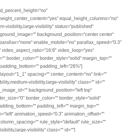
ed_percent_height=“no“
height_center_content=“yes“ equal_height_columns=“no“
isibility,large-visibility“ status=“published“
ckground_image=““ background_position=“center center“
parallax=“none“ enable_mobile=“no“ parallax_speed=“0.3″
 video_aspect_ratio=“16:9″ video_loop=“yes“
“ border_color=““ border_style=“solid“ margin_top=““
padding_bottom=““ padding_left=“26%“]
layout=“1_1″ spacing=““ center_content=“no“ link=““
ity,medium-visibility,large-visibility“ class=““ id=““
mage_id=““ background_position=“left top“
r_size=“0″ border_color=““ border_style=“solid“
padding_bottom=““ padding_left=““ margin_top=““
=“left“ animation_speed=“0.3″ animation_offset=““
olumn_spacing=““ rule_style=“default“ rule_size=““
ility,large-visibility“ class=““ id=““]