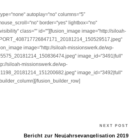
r_type=“none“ autoplay=“no“ columns=“5″
ouse_scroll=“no“ border=“yes“ lightbox=“no“
isibility“ class=““ id=““][fusion_image image=“http://siloah-
_EXPORT_408717726847171_20181214_150529517.jpeg“
[fusion_image image=“http://siloah-missionswerk.de/wp-
575_20181214_150836474.jpeg“ image_id=“3491|full“
http://siloah-missionswerk.de/wp-
198_20181214_151200682.jpeg“ image_id=“3492|full“
on_builder_column][/fusion_builder_row]
NEXT POST
Bericht zur Neujahrsevangelisation 2019