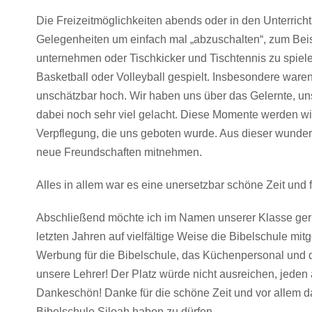
Die Freizeitmöglichkeiten abends oder in den Unterrich
Gelegenheiten um einfach mal „abzuschalten“, zum Be
unternehmen oder Tischkicker und Tischtennis zu spiele
Basketball oder Volleyball gespielt. Insbesondere war
unschätzbar hoch. Wir haben uns über das Gelernte, u
dabei noch sehr viel gelacht. Diese Momente werden wir 
Verpflegung, die uns geboten wurde. Aus dieser wunderb
neue Freundschaften mitnehmen.
Alles in allem war es eine unersetzbar schöne Zeit und 
Abschließend möchte ich im Namen unserer Klasse gern
letzten Jahren auf vielfältige Weise die Bibelschule mit
Werbung für die Bibelschule, das Küchenpersonal und di
unsere Lehrer! Der Platz würde nicht ausreichen, jeden 
Dankeschön! Danke für die schöne Zeit und vor allem da
Bibelschule Siloah haben zu dürfen.