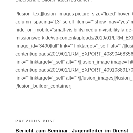
[/fusion_text][fusion_images picture_size=“fixed“ hove
column_spacing=“13″ scroll_items=““ show_nav=“yes“ m
hide_on_mobile=“small-visibility,medium-visibility,large-v
missionswerk.de/wp-content/uploads/2019/01/LRM
image_id=“3490|full“ link=““ linktarget=“_self“ alt=““ /]
content/uploads/2019/01/LRM_EXPORT_408904683565
link=““ linktarget=“_self“ alt=““ /][fusion_image image=“
content/uploads/2019/01/LRM_EXPORT_409108891701
link=““ linktarget=“_self“ alt=““ /][/fusion_images][/fusi
[/fusion_builder_container]
PREVIOUS POST
Bericht zum Seminar: Jugendleiter im Dienst