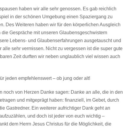
tspausen haben wir alle sehr genossen. Es gab reichlich
ispiel in der schönen Umgebung einen Spaziergang zu
n. Des Weiteren haben wir für den körperlichen Ausgleich
en die Gespräche mit unseren Glaubensgeschwistern
nsere Lebens- und Glaubenserfahrungen ausgetauscht und
alle sehr vermissen. Nicht zu vergessen ist die super gute
aren Zeit durften wir neben unglaublich viel wissen auch
für jeden empfehlenswert – ob jung oder alt!
 noch von Herzen Danke sagen: Danke an alle, die in den
getragen und mitgeprägt haben: finanziell, im Gebet, durch
e Gastredner. Ein weiterer aufrichtiger Dank geht an
aufzuzählen, und doch ist jeder von euch wichtig –
nkt dem Herrn Jesus Christus für die Möglichkeit, die