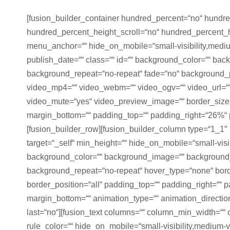
[fusion_builder_container hundred_percent=“no“ hundr
hundred_percent_height_scroll=“no“ hundred_percent_
menu_anchor=““ hide_on_mobile=“small-visibility,medium-v
publish_date=““ class=““ id=““ background_color=““ ba
background_repeat=“no-repeat“ fade=“no“ background_
video_mp4=““ video_webm=““ video_ogv=““ video_url=““
video_mute=“yes“ video_preview_image=““ border_size=“
margin_bottom=““ padding_top=““ padding_right=“26%“ 
[fusion_builder_row][fusion_builder_column type=“1_1″ 
target=“_self“ min_height=““ hide_on_mobile=“small-visibil
background_color=““ background_image=““ background_i
background_repeat=“no-repeat“ hover_type=“none“ borde
border_position=“all“ padding_top=““ padding_right=““ 
margin_bottom=““ animation_type=““ animation_direction
last=“no“][fusion_text columns=““ column_min_width=““ c
rule_color=““ hide_on_mobile=“small-visibility,medium-visib