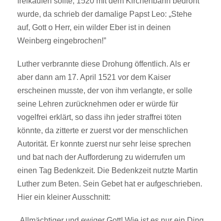
freikaufen sollte, 1520 mit dem Kirchenbann bedroht
wurde, da schrieb der damalige Papst Leo: „Stehe
auf, Gott o Herr, ein wilder Eber ist in deinen
Weinberg eingebrochen!”
Luther verbrannte diese Drohung öffentlich. Als er
aber dann am 17. April 1521 vor dem Kaiser
erscheinen musste, der von ihm verlangte, er solle
seine Lehren zurücknehmen oder er würde für
vogelfrei erklärt, so dass ihn jeder straffrei töten
könnte, da zitterte er zuerst vor der menschlichen
Autorität. Er konnte zuerst nur sehr leise sprechen
und bat nach der Aufforderung zu widerrufen um
einen Tag Bedenkzeit. Die Bedenkzeit nutzte Martin
Luther zum Beten. Sein Gebet hat er aufgeschrieben.
Hier ein kleiner Ausschnitt:
„Allmächtiger und ewiger Gott! Wie ist es nur ein Ding