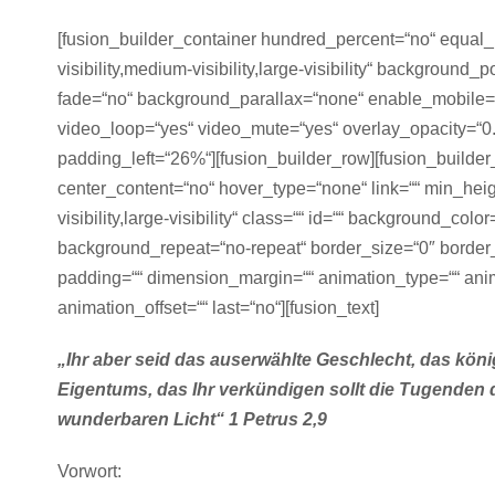
[fusion_builder_container hundred_percent=“no“ equal
visibility,medium-visibility,large-visibility“ background
fade=“no“ background_parallax=“none“ enable_mobile=“
video_loop=“yes“ video_mute=“yes“ overlay_opacity=“0.
padding_left=“26%“][fusion_builder_row][fusion_builde
center_content=“no“ hover_type=“none“ link=““ min_heig
visibility,large-visibility“ class=““ id=““ background_co
background_repeat=“no-repeat“ border_size=“0″ border_c
padding=““ dimension_margin=““ animation_type=““ anim
animation_offset=““ last=“no“][fusion_text]
„Ihr aber seid das auserwählte Geschlecht, das könig
Eigentums, das Ihr verkündigen sollt die Tugenden 
wunderbaren Licht“ 1 Petrus 2,9
Vorwort: