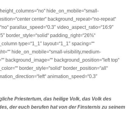
_height_columns=“no“ hide_on_mobile=“small-
_position=“center center“ background_repeat=“no-repeat“
no“ parallax_speed=“0.3″ video_aspect_ratio=“16:9″
5″ border_style=“solid“ padding_right=“26%“
r_column type=“1_1″ layout=“1_1″ spacing=““
ht=““ hide_on_mobile=“small-visibility,medium-
lor=““ background_image=““ background_position=“left top“
olor=““ border_style=“solid“ border_position=“all“
ation_direction=“left“ animation_speed=“0.3″
liche Priestertum, das heilige Volk, das Volk des
des, der euch berufen hat von der Finsternis zu seinem