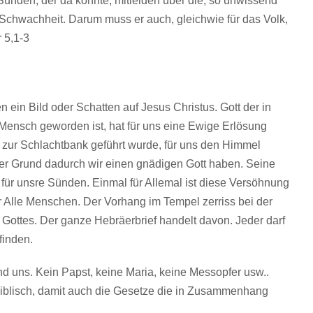
 Sünden, der da könnte, mitleiden über die, so unwissend
 Schwachheit. Darum muss er auch, gleichwie für das Volk,
r 5,1-3
 ein Bild oder Schatten auf Jesus Christus. Gott der in
 Mensch geworden ist, hat für uns eine Ewige Erlösung
s zur Schlachtbank geführt wurde, für uns den Himmel
 der Grund dadurch wir einen gnädigen Gott haben. Seine
für unsre Sünden. Einmal für Allemal ist diese Versöhnung
 Alle Menschen. Der Vorhang im Tempel zerriss bei der
Gottes. Der ganze Hebräerbrief handelt davon. Jeder darf
finden.
nd uns. Kein Papst, keine Maria, keine Messopfer usw..
nbiblisch, damit auch die Gesetze die in Zusammenhang