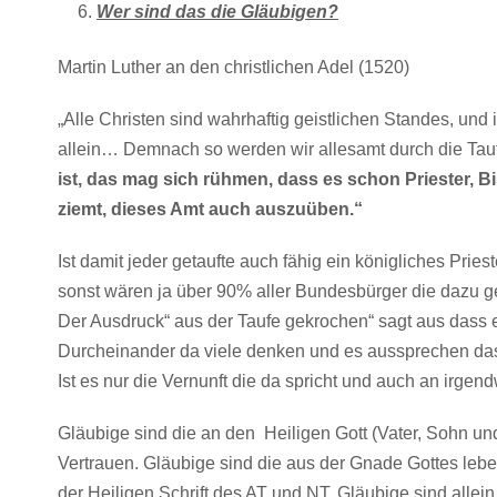
Wer sind das die Gläubigen?
Martin Luther an den christlichen Adel (1520)
„Alle Christen sind wahrhaftig geistlichen Standes, und
allein… Demnach so werden wir allesamt durch die Tau
ist, das mag sich rühmen, dass es schon Priester, B
ziemt, dieses Amt auch auszuüben.“
Ist damit jeder getaufte auch fähig ein königliches Pri
sonst wären ja über 90% aller Bundesbürger die dazu ge
Der Ausdruck“ aus der Taufe gekrochen“ sagt aus dass e
Durcheinander da viele denken und es aussprechen dass
Ist es nur die Vernunft die da spricht und auch an irg
Gläubige sind die an den Heiligen Gott (Vater, Sohn und
Vertrauen. Gläubige sind die aus der Gnade Gottes leb
der Heiligen Schrift des AT und NT. Gläubige sind allei