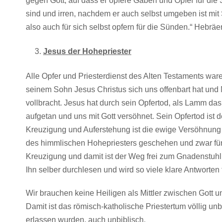
gegen Gott, auf dass er opfere Gaben und Opfer für die
sind und irren, nachdem er auch selbst umgeben ist mit
also auch für sich selbst opfern für die Sünden.“ Hebräe
Jesus der Hohepriester
Alle Opfer und Priesterdienst des Alten Testaments waren
seinem Sohn Jesus Christus sich uns offenbart hat und
vollbracht. Jesus hat durch sein Opfertod, als Lamm da
aufgetan und uns mit Gott versöhnet. Sein Opfertod ist
Kreuzigung und Auferstehung ist die ewige Versöhnung 
des himmlischen Hohepriesters geschehen und zwar für
Kreuzigung und damit ist der Weg frei zum Gnadenstuhl 
Ihn selber durchlesen und wird so viele klare Antworten 
Wir brauchen keine Heiligen als Mittler zwischen Gott u
Damit ist das römisch-katholische Priestertum völlig u
erlassen wurden, auch unbiblisch.