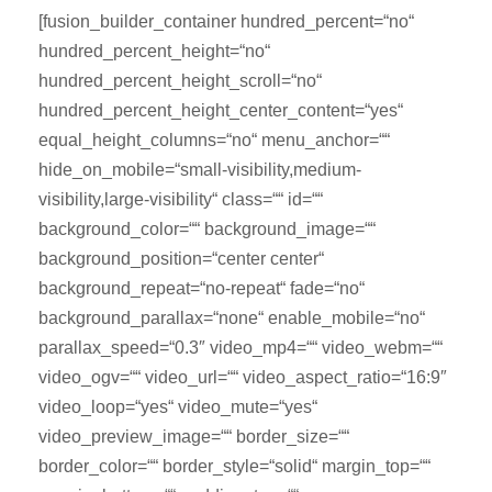
[fusion_builder_container hundred_percent=“no“
hundred_percent_height=“no“
hundred_percent_height_scroll=“no“
hundred_percent_height_center_content=“yes“
equal_height_columns=“no“ menu_anchor=““
hide_on_mobile=“small-visibility,medium-
visibility,large-visibility“ class=““ id=““
background_color=““ background_image=““
background_position=“center center“
background_repeat=“no-repeat“ fade=“no“
background_parallax=“none“ enable_mobile=“no“
parallax_speed=“0.3″ video_mp4=““ video_webm=““
video_ogv=““ video_url=““ video_aspect_ratio=“16:9″
video_loop=“yes“ video_mute=“yes“
video_preview_image=““ border_size=““
border_color=““ border_style=“solid“ margin_top=““