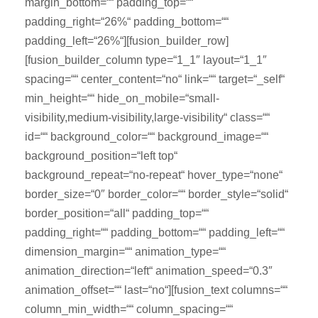
margin_bottom=““ padding_top=““
padding_right=“26%“ padding_bottom=““
padding_left=“26%“][fusion_builder_row]
[fusion_builder_column type=“1_1″ layout=“1_1″
spacing=““ center_content=“no“ link=““ target=“_self“
min_height=““ hide_on_mobile=“small-
visibility,medium-visibility,large-visibility“ class=““
id=““ background_color=““ background_image=““
background_position=“left top“
background_repeat=“no-repeat“ hover_type=“none“
border_size=“0″ border_color=““ border_style=“solid“
border_position=“all“ padding_top=““
padding_right=““ padding_bottom=““ padding_left=““
dimension_margin=““ animation_type=““
animation_direction=“left“ animation_speed=“0.3″
animation_offset=““ last=“no“][fusion_text columns=““
column_min_width=““ column_spacing=““