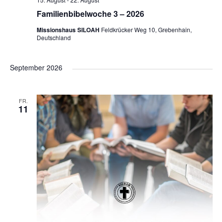
i
Familienbibelwoche 3 – 2026
o
Missionshaus SILOAH
Feldkrücker Weg 10, Grebenhain,
Deutschland
n
September 2026
FR.
11