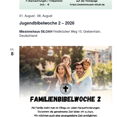
g
g
n
e
e
s
01. August
-
08. August
n
Jugendbibelwoche 2 – 2026
n
i
Missionshaus SILOAH
Feldkrücker Weg 10, Grebenhain,
S
Deutschland
c
u
h
SA.
8
c
t
e
h
n
e
-
u
N
n