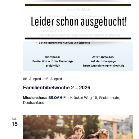
a
d
v
A
i
n
g
s
a
t
i
08. August
-
15. August
i
c
Familienbibelwoche 2 – 2026
o
h
Missionshaus SILOAH
Feldkrücker Weg 10, Grebenhain,
Deutschland
n
t
SA.
15
e