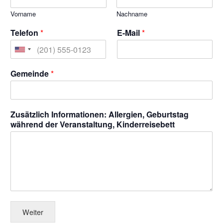
Vorname
Nachname
Telefon
*
E-Mail
*
U
n
Gemeinde
*
i
t
e
Zusätzlich Informationen: Allergien, Geburtstag
d
während der Veranstaltung, Kinderreisebett
S
t
a
t
e
s
Weiter
+