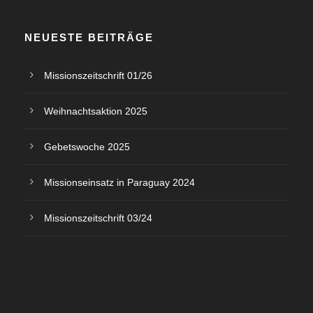
c
o
h
NEUESTE BEITRÄGE
n
t
Missionszeitschrift 01/26
e
Weihnachtsaktion 2025
n
Gebetswoche 2025
,
Missionseinsatz in Paraguay 2024
N
Missionszeitschrift 03/24
a
v
i