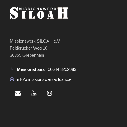
u
u
t
n
n
u
g
g
n
e
Missionswerk SILOAH e.V.
A
g
Feldkrücker Weg 10
n
n
36355 Grebenhain
e
s
Missionshaus
: 06644 8202983
n
i
info@missionswerk-siloah.de
S
c
u
h
c
t