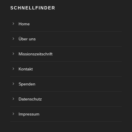
e
h
SCHNELLFINDER
n
e
Home
-
u
N
Über uns
n
a
Missionszeitschrift
d
v
Kontakt
A
i
Spenden
n
g
Datenschutz
s
a
t
i
Impressum
i