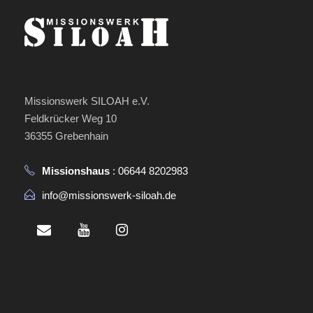
u
u
t
n
n
u
g
g
n
e
Missionswerk SILOAH e.V.
A
g
Feldkrücker Weg 10
n
n
36355 Grebenhain
e
s
Missionshaus
: 06644 8202983
n
i
info@missionswerk-siloah.de
S
c
u
h
c
t