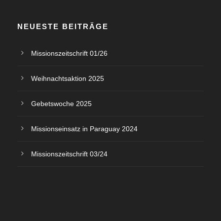
c
o
h
NEUESTE BEITRÄGE
n
t
Missionszeitschrift 01/26
e
Weihnachtsaktion 2025
n
Gebetswoche 2025
,
Missionseinsatz in Paraguay 2024
N
Missionszeitschrift 03/24
a
v
i