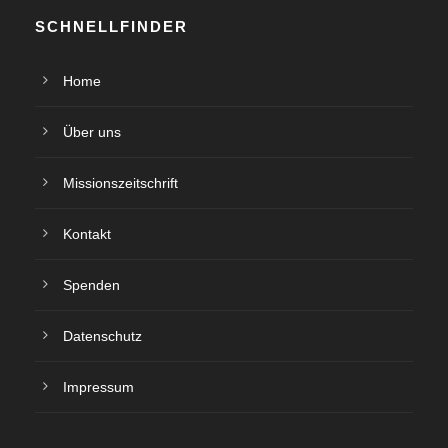
e
h
SCHNELLFINDER
n
e
Home
-
u
N
Über uns
n
a
Missionszeitschrift
d
v
Kontakt
A
i
Spenden
n
g
Datenschutz
s
a
t
i
Impressum
i